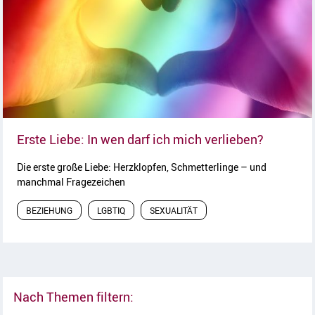
Artikel l
Erste Liebe: In wen darf ich mich verlieben?
Die erste große Liebe: Herzklopfen, Schmetterlinge – und
manchmal Fragezeichen
BEZIEHUNG
LGBTIQ
SEXUALITÄT
Nach Themen filtern: