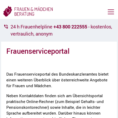
Z
Z
u
u
m
m
H
I
a
n
24 h Frauenhelpline
+43 800 222555
- kostenlos,
u
h
vertraulich, anonym
p
a
t
l
m
t
Frauenserviceportal
A
e
[
c
n
2
c
ü
]
A
e
[
Das Frauenserviceportal des Bundeskanzleramtes bietet
c
s
1
einen weiteren Überblick über österreichweite Angebote
c
s
]
e
k
für Frauen und Mädchen.
s
e
Neben Kontaktdaten finden sich am Übersichtsportal
s
y
praktische Online-Rechner (zum Beispiel Gehalts- und
k
Pensionskontorechner) sowie Inhalte, die in leichter
e
Sprache aufbereitet wurden. Darüber hinaus können
y