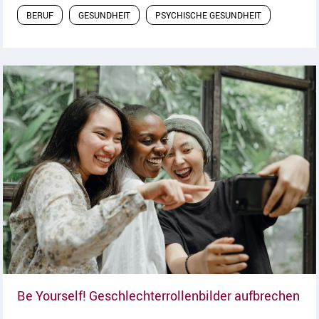
BERUF
GESUNDHEIT
PSYCHISCHE GESUNDHEIT
Art
Be Yourself! Geschlechterrollenbilder aufbrechen