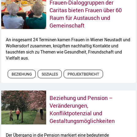
Frauen-Dialoggruppen der
Caritas bieten Frauen über 60
Raum für Austausch und
Artikel lesen
Gemeinschaft
An insgesamt 24 Terminen kamen Frauen in Wiener Neustadt und
Wolkersdorf zusammen, knüpften nachhaltig Kontakte und
tauschten sich zu Themen wie Gesundheit, Freundschaft und
Vielfalt aus.
BEZIEHUNG
SOZIALES
PROJEKTBERICHT
Beziehung und Pension –
Veränderungen,
Konfliktpotenzial und
Artikel l
Gestaltungsmöglichkeiten
Der Übergang in die Pension markiert eine bedeutende