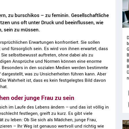
rn, zu burschikos – zu feminin. Gesellschaftliche
tzen uns oft unter Druck und beeinflussen, wie
n, sein zu müssen.
D
sprüchlichen Erwartungen konfrontiert. Sie sollen
b
 und fürsorglich sein. Es wird von ihnen erwartet, dass
G
ass Sie selbstbewusst auftreten, ohne dabei als zu
B
B
ständigen Ansprüche und Normen können eine enorme
B
n. Besonders in den sozialen Medien werden bestimmte
Ü
“ dargestellt, was zu Unsicherheiten führen kann. Aber
n
 Die Wahrheit ist, dass es kein festgelegtes Bild davon
hat.
chen oder junge Frau zu sein
ich im Laufe des Lebens ändern – und das ist völlig in
chlecht festlegen, greift zu kurz. Es gibt viele
ät zu leben: Ob Sie sich als Mädchen, junge Frau,
zieren – Ihr Weg ist genauso wertvoll und richtig wie