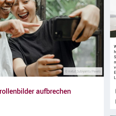
W
h
S
m
v
© Ketut Subiyanto/Pexels
E
L
rollenbilder aufbrechen