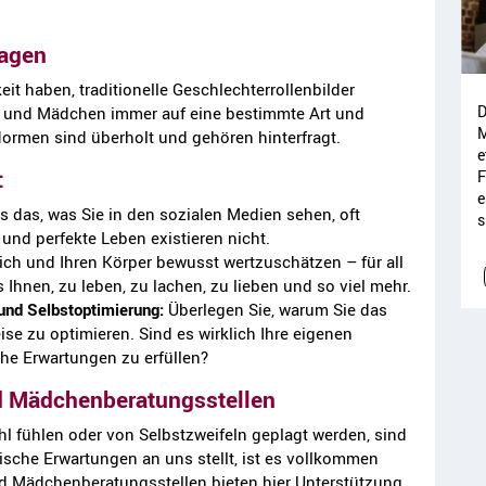
ragen
keit haben, traditionelle Geschlechterrollenbilder
D
en und Mädchen immer auf eine bestimmte Art und
M
ormen sind überholt und gehören hinterfragt.
e
:
F
e
s das, was Sie in den sozialen Medien sehen, oft
s
 und perfekte Leben existieren nicht.
ich und Ihren Körper bewusst wertzuschätzen – für all
 Ihnen, zu leben, zu lachen, zu lieben und so viel mehr.
 und Selbstoptimierung:
Überlegen Sie, warum Sie das
se zu optimieren. Sind es wirklich Ihre eigenen
che Erwartungen zu erfüllen?
d Mädchenberatungsstellen
l fühlen oder von Selbstzweifeln geplagt werden, sind
istische Erwartungen an uns stellt, ist es vollkommen
nd Mädchenberatungsstellen bieten hier Unterstützung