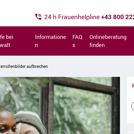
24 h Frauenhelpline
+43 800 2
fe bei
Informatione
FAQ
Onlineberatung
walt
n
s
finden
terrollenbilder aufbrechen