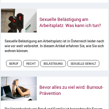
Sexuelle Belästigung am
Arti
Arbeitsplatz: Was kann ich tun?
Sexuelle Belästigung am Arbeitsplatz ist in Österreich leider nach
wie vor weit verbreitet. In diesem Artikel erfahren Sie, wie Sie sich
wehren können.
BERUF
RECHT
BELÄSTIGUNG
SEXUELLE GEWALT
Bevor alles zu viel wird: Burnout-
Artikel lesen
Prävention
Die Vereinbarkeit von Beruf und Familie ist besonders für Frauen,