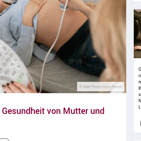
O
i
m
© Mart Production/Pexels
K
s
N
L
e Gesundheit von Mutter und