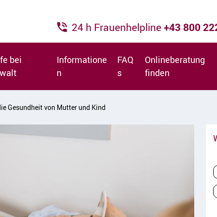
24 h Frauenhelpline
+43 800 2
fe bei
Informatione
FAQ
Onlineberatung
walt
n
s
finden
die Gesundheit von Mutter und Kind