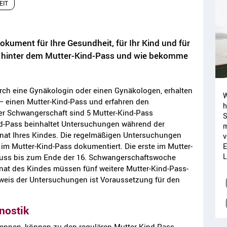
EIT
okument für Ihre Gesundheit, für Ihr Kind und für
kt hinter dem Mutter-Kind-Pass und wie bekomme
rch eine Gynäkologin oder einen Gynäkologen, erhalten
W
– einen Mutter-Kind-Pass und erfahren den
h
er Schwangerschaft sind 5 Mutter-Kind-Pass
S
d-Pass beinhaltet Untersuchungen während der
m
at Ihres Kindes. Die regelmäßigen Untersuchungen
v
im Mutter-Kind-Pass dokumentiert. Die erste im Mutter-
E
L
uss bis zum Ende der 16. Schwangerschaftswoche
at des Kindes müssen fünf weitere Mutter-Kind-Pass-
weis der Untersuchungen ist Voraussetzung für den
nostik
kennen, können zu den regulären Mutter-Kind-Pass-