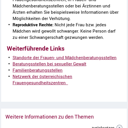
Mädchenberatungsstellen oder bei Ärztinnen und
Ärzten erhalten Sie beispielsweise Informationen über
Möglichkeiten der Verhütung.
Reproduktive Rechte:
Nicht jede Frau bzw. jedes
Mädchen wird gewollt schwanger. Keine Person darf
zu einer Schwangerschaft gezwungen werden.
Weiterführende Links
Standorte der Frauen- und Mädchenberatungsstellen
Beratungsstellen bei sexueller Gewalt
Familienberatungsstellen
Netzwerk der österreichischen
Frauengesundheitszentren
Weitere Informationen zu den Themen
zurücksetzen