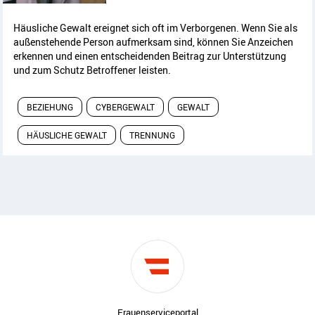
Häusliche Gewalt ereignet sich oft im Verborgenen. Wenn Sie als
außenstehende Person aufmerksam sind, können Sie Anzeichen
erkennen und einen entscheidenden Beitrag zur Unterstützung
und zum Schutz Betroffener leisten.
BEZIEHUNG
CYBERGEWALT
GEWALT
HÄUSLICHE GEWALT
TRENNUNG
Frauenserviceportal