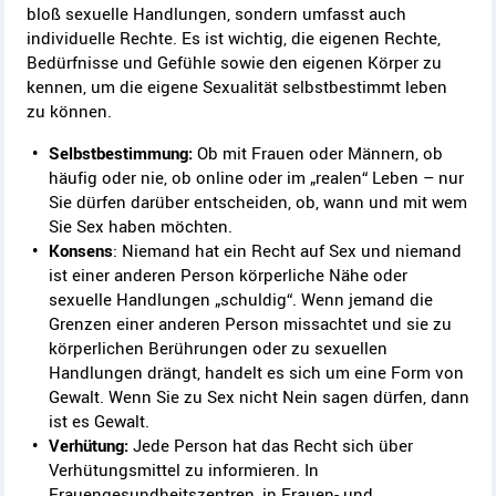
bloß sexuelle Handlungen, sondern umfasst auch
individuelle Rechte. Es ist wichtig, die eigenen Rechte,
Bedürfnisse und Gefühle sowie den eigenen Körper zu
kennen, um die eigene Sexualität selbstbestimmt leben
zu können.
Selbstbestimmung:
Ob mit Frauen oder Männern, ob
häufig oder nie, ob online oder im „realen“ Leben – nur
Sie dürfen darüber entscheiden, ob, wann und mit wem
Sie Sex haben möchten.
Konsens
: Niemand hat ein Recht auf Sex und niemand
ist einer anderen Person körperliche Nähe oder
sexuelle Handlungen „schuldig“. Wenn jemand die
Grenzen einer anderen Person missachtet und sie zu
körperlichen Berührungen oder zu sexuellen
Handlungen drängt, handelt es sich um eine Form von
Gewalt. Wenn Sie zu Sex nicht Nein sagen dürfen, dann
ist es Gewalt.
Verhütung:
Jede Person hat das Recht sich über
Verhütungsmittel zu informieren. In
Frauengesundheitszentren, in Frauen- und